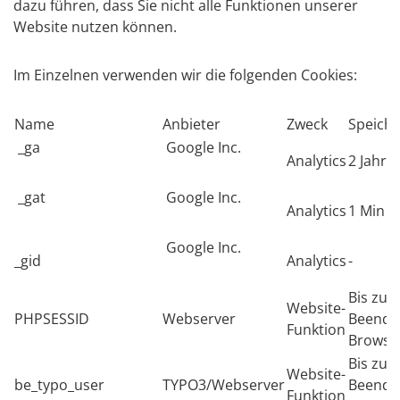
dazu führen, dass Sie nicht alle Funktionen unserer
Website nutzen können.
Im Einzelnen verwenden wir die folgenden Cookies:
Name
Anbieter
Zweck
Speich
_ga
Google Inc.
Analytics
2 Jahre
_gat
Google Inc.
Analytics
1 Min
Google Inc.
_gid
Analytics
-
Bis zu
Website-
PHPSESSID
Webserver
Beende
Funktion
Browse
Bis zu
Website-
be_typo_user
TYPO3/Webserver
Beende
Funktion